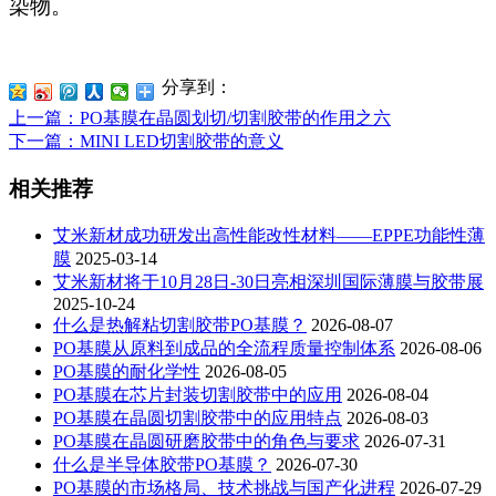
染物。
分享到：
上一篇
：PO基膜在晶圆划切/切割胶带的作用之六
下一篇
：MINI LED切割胶带的意义
相关推荐
艾米新材成功研发出高性能改性材料——EPPE功能性薄
膜
2025-03-14
艾米新材将于10月28日-30日亮相深圳国际薄膜与胶带展
2025-10-24
什么是热解粘切割胶带PO基膜？
2026-08-07
PO基膜从原料到成品的全流程质量控制体系
2026-08-06
PO基膜的耐化学性
2026-08-05
PO基膜在芯片封装切割胶带中的应用
2026-08-04
PO基膜在晶圆切割胶带中的应用特点
2026-08-03
PO基膜在晶圆研磨胶带中的角色与要求
2026-07-31
什么是半导体胶带PO基膜？
2026-07-30
PO基膜的市场格局、技术挑战与国产化进程
2026-07-29