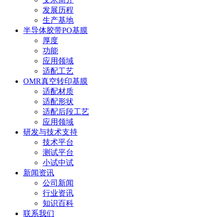
发展历程
生产基地
半导体胶带PO基膜
厚度
功能
应用领域
适配工艺
OMR真空转印基膜
适配材质
适配形状
适配后段工艺
应用领域
研发与技术支持
技术平台
测试平台
小试中试
新闻资讯
公司新闻
行业资讯
知识百科
联系我们