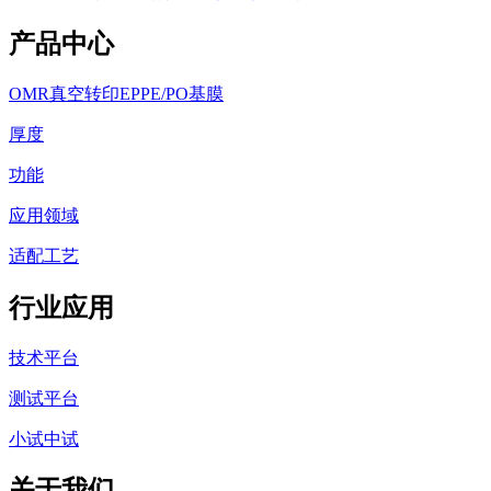
产品中心
OMR真空转印EPPE/PO基膜
厚度
功能
应用领域
适配工艺
行业应用
技术平台
测试平台
小试中试
关于我们