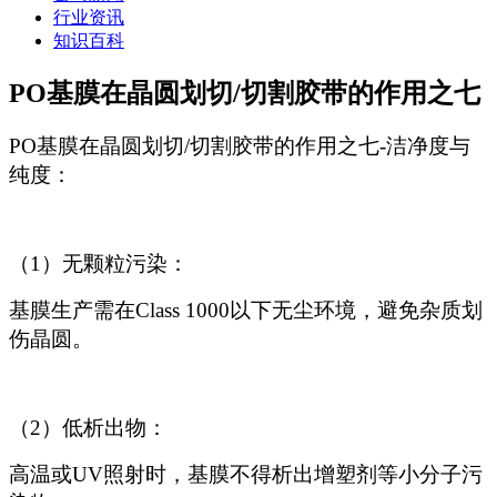
行业资讯
知识百科
PO基膜在晶圆划切/切割胶带的作用之七
PO基膜在晶圆划切/切割胶带的作用之七-
洁净度与
纯度：
（
1）
无颗粒污染：
基膜生产需在
Class 1000以下无尘环境，避免杂质划
伤晶圆。
（
2）
低析出物：
高温或
UV照射时，基膜不得析出增塑剂等小分子污