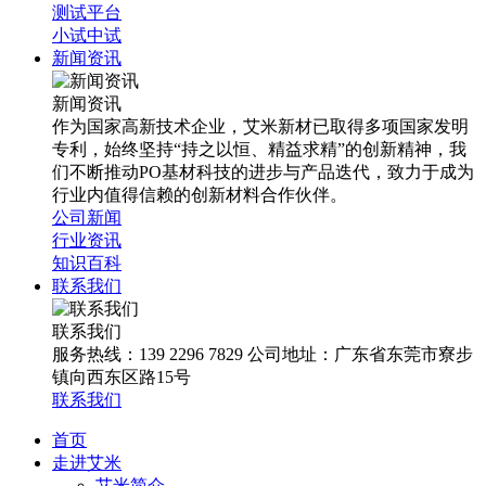
测试平台
小试中试
新闻资讯
新闻资讯
作为国家高新技术企业，艾米新材已取得多项国家发明
专利，始终坚持“持之以恒、精益求精”的创新精神，我
们不断推动PO基材科技的进步与产品迭代，致力于成为
行业内值得信赖的创新材料合作伙伴。
公司新闻
行业资讯
知识百科
联系我们
联系我们
服务热线：139 2296 7829 公司地址：广东省东莞市寮步
镇向西东区路15号
联系我们
首页
走进艾米
艾米简介