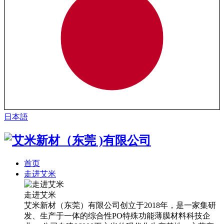
日本語
首页
走进艾米
走进艾米
艾米新材（东莞）有限公司创立于2018年，是一家集研
发、生产于一体的综合性PO特殊功能薄膜材料科技企