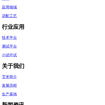
应用领域
适配工艺
行业应用
技术平台
测试平台
小试中试
关于我们
艾米简介
发展历程
生产基地