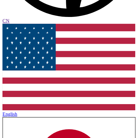
CN
English