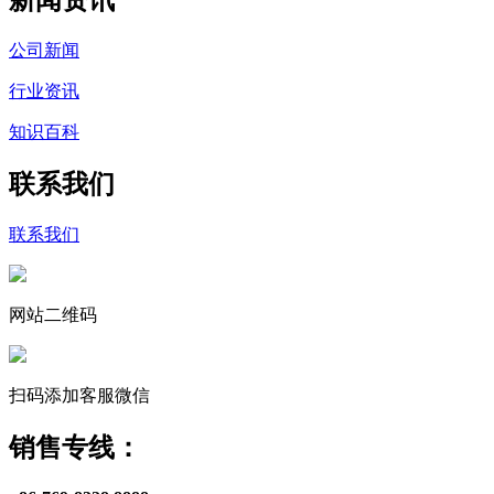
新闻资讯
公司新闻
行业资讯
知识百科
联系我们
联系我们
网站二维码
扫码添加客服微信
销售专线：