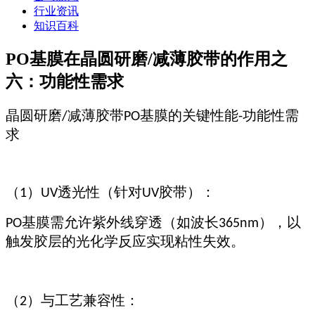
行业资讯
知识百科
PO基膜在晶圆研磨/减薄胶带的作用之
六：功能性需求
晶圆研磨
减薄胶带
基膜的关键性能
功能性需
/
PO
-
求
（
）
透光性（针对
胶带）：
1
UV
UV
基膜需允许紫外线穿透（如波长
），以
PO
365nm
触发胶层的光化学反应实现粘性失效。
（
）
与工艺兼容性：
2