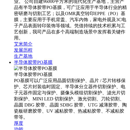
业。 公司自建96000平方米的现代化生产基地，主营产
品有半导体胶带PO基膜，可广泛应用于半导体行业的精
密研磨与切割工艺；以及OMR真空转印EPPE（PO）基
膜，主要应用于手机背盖、汽车内饰，家电外观及3C电
子产品表面转印装饰等领域。凭借持续的技术积累与工
艺创新，我司产品在多个高端制造场景中发挥着关键作
用。
艾米简介
发展历程
生产基地
半导体胶带PO基膜
半导体胶带PO基膜
PO基膜可以广泛应用晶圆切割保护、晶片 / 芯片转移保
护、芯片封装临时固定、半导体分立器件切割保护、电
子元器件固定与保护、摄像头模组切割保护、滤光片切
割保护、MINI LED 切割保护、激光切割、刀轮切割、
晶圆 DBG 胶带、晶圆 SDBG 胶带、UTG 减薄胶带、陶
瓷板研磨胶带、UV 减粘胶带、热减粘胶带、不减粘胶
带等。
厚度
功能