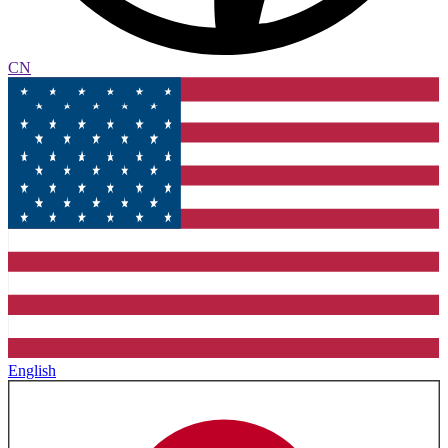
CN
English