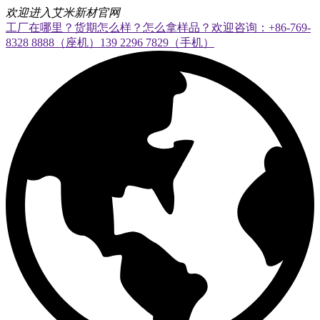
欢迎进入艾米新材官网
工厂在哪里？货期怎么样？怎么拿样品？欢迎咨询：+86-769-
8328 8888（座机）139 2296 7829（手机）