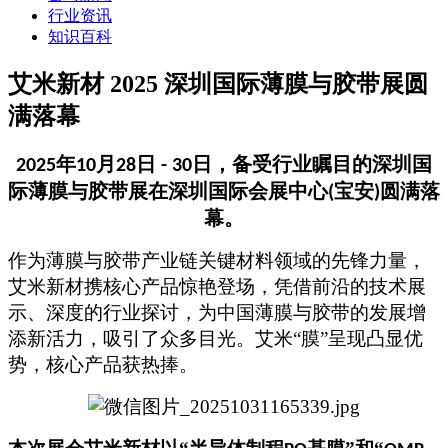
行业资讯
知识百科
艾米新材 2025 深圳国际薄膜与胶带展圆
满落幕
年
月
日
日，备受行业瞩目的深圳国
2025
10
28
- 30
际薄膜与胶带展在深圳国际会展中心
宝安
圆满落
(
)
幕。
作为薄膜与胶带产业链关键材料领域的先锋力量，
艾
米
新材携核心产品惊艳登场，凭借前沿的技术展
示、深度的行业探讨，为
中国薄膜与胶带的
发展增
添新活力，吸引了众多目光。艾米“膜”呈现凸显优
势，核心产品获热捧
。