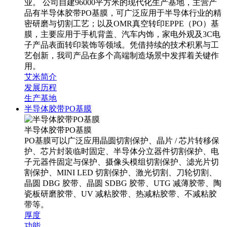
业。 公司自建96000平方米的现代化生产基地，主营产
品有半导体胶带PO基膜，可广泛应用于半导体行业的精
密研磨与切割工艺；以及OMR真空转印EPPE（PO）基
膜，主要应用于手机背盖、汽车内饰，家电外观及3C电
子产品表面转印装饰等领域。凭借持续的技术积累与工
艺创新，我司产品在多个高端制造场景中发挥着关键作
用。
艾米简介
发展历程
生产基地
半导体胶带PO基膜
半导体胶带PO基膜
PO基膜可以广泛应用晶圆切割保护、晶片 / 芯片转移保
护、芯片封装临时固定、半导体分立器件切割保护、电
子元器件固定与保护、摄像头模组切割保护、滤光片切
割保护、MINI LED 切割保护、激光切割、刀轮切割、
晶圆 DBG 胶带、晶圆 SDBG 胶带、UTG 减薄胶带、陶
瓷板研磨胶带、UV 减粘胶带、热减粘胶带、不减粘胶
带等。
厚度
功能