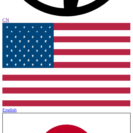
CN
English