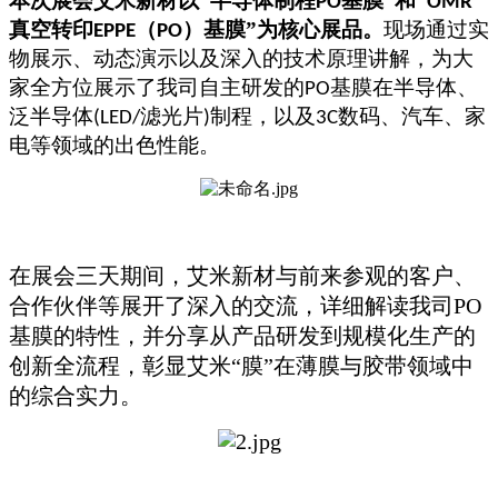
本次展会
艾米新材以“
半导体制程
基膜”
和“
PO
OMR
真空转印
（
）基膜
”为核心展品。
现场通过实
EPPE
PO
物展示、动态演示以及深入的技术原理讲解，为大
家全方位展示了我司自主研发的
基膜在半导体、
PO
泛半导体
滤光片
制程，以及
数码、汽车、家
(LED/
)
3C
电等领域的出色性能。
在展会三天期间，艾米新材与前来参观的客户、
合作伙伴等展开了深入的交流，详细解读我司PO
基膜的特性，并分享从产品研发到规模化生产的
创新全流程，彰显艾米“膜”在薄膜与胶带领域中
的综合实力。