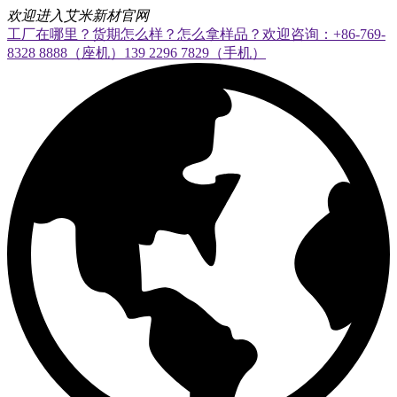
欢迎进入艾米新材官网
工厂在哪里？货期怎么样？怎么拿样品？欢迎咨询：+86-769-
8328 8888（座机）139 2296 7829（手机）