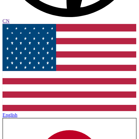
CN
English