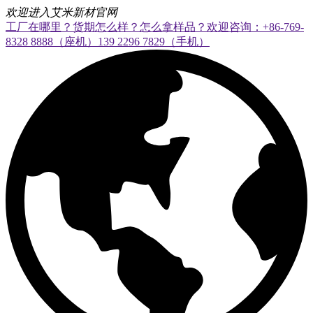
欢迎进入艾米新材官网
工厂在哪里？货期怎么样？怎么拿样品？欢迎咨询：+86-769-
8328 8888（座机）139 2296 7829（手机）