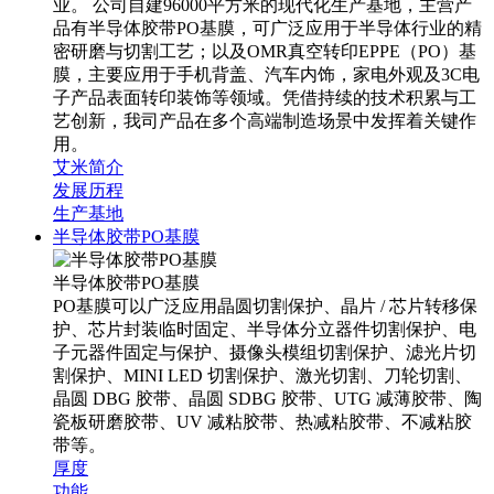
业。 公司自建96000平方米的现代化生产基地，主营产
品有半导体胶带PO基膜，可广泛应用于半导体行业的精
密研磨与切割工艺；以及OMR真空转印EPPE（PO）基
膜，主要应用于手机背盖、汽车内饰，家电外观及3C电
子产品表面转印装饰等领域。凭借持续的技术积累与工
艺创新，我司产品在多个高端制造场景中发挥着关键作
用。
艾米简介
发展历程
生产基地
半导体胶带PO基膜
半导体胶带PO基膜
PO基膜可以广泛应用晶圆切割保护、晶片 / 芯片转移保
护、芯片封装临时固定、半导体分立器件切割保护、电
子元器件固定与保护、摄像头模组切割保护、滤光片切
割保护、MINI LED 切割保护、激光切割、刀轮切割、
晶圆 DBG 胶带、晶圆 SDBG 胶带、UTG 减薄胶带、陶
瓷板研磨胶带、UV 减粘胶带、热减粘胶带、不减粘胶
带等。
厚度
功能