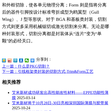
和外框切除，使各单元物理分离；Form 则是指将分离
后的器件引脚按设计标准弯折成型为鸥翼型（Gull
Wing）、J 型等形状。对于 BGA 和基板类封装，切割
方式则更多采用机械锯切或激光切割来分离。无论是哪
种封装形式，切割分离都是封装体从“连片”变为“单
颗”的必经关口。
分享到：
上一篇
：什么是PKG切割？
下一篇
：引线框架类封装的切割方式-Trim&Form工艺
相关推荐
艾米新材成功研发出高性能改性材料——EPPE功能性薄
膜
2025-03-14
艾米新材将于10月28日-30日亮相深圳国际薄膜与胶带展
2025-10-24