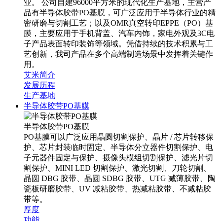
业。 公司自建96000平方米的现代化生产基地，主营产
品有半导体胶带PO基膜，可广泛应用于半导体行业的精
密研磨与切割工艺；以及OMR真空转印EPPE（PO）基
膜，主要应用于手机背盖、汽车内饰，家电外观及3C电
子产品表面转印装饰等领域。凭借持续的技术积累与工
艺创新，我司产品在多个高端制造场景中发挥着关键作
用。
艾米简介
发展历程
生产基地
半导体胶带PO基膜
半导体胶带PO基膜
PO基膜可以广泛应用晶圆切割保护、晶片 / 芯片转移保
护、芯片封装临时固定、半导体分立器件切割保护、电
子元器件固定与保护、摄像头模组切割保护、滤光片切
割保护、MINI LED 切割保护、激光切割、刀轮切割、
晶圆 DBG 胶带、晶圆 SDBG 胶带、UTG 减薄胶带、陶
瓷板研磨胶带、UV 减粘胶带、热减粘胶带、不减粘胶
带等。
厚度
功能