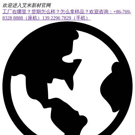
欢迎进入艾米新材官网
工厂在哪里？货期怎么样？怎么拿样品？欢迎咨询：+86-769-
8328 8888（座机）139 2296 7829（手机）