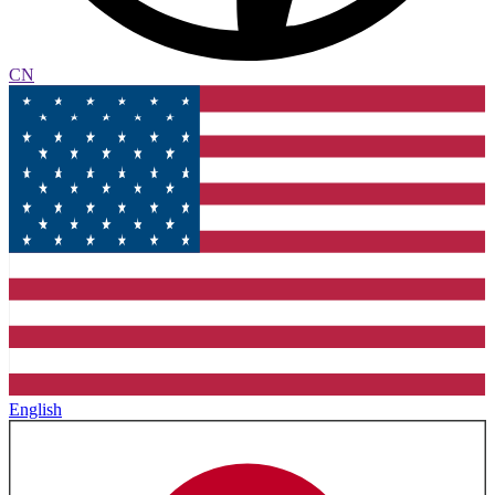
CN
English