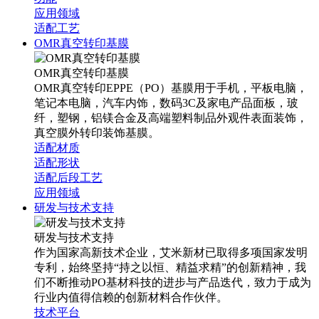
应用领域
适配工艺
OMR真空转印基膜
OMR真空转印基膜
OMR真空转印EPPE（PO）基膜用于手机，平板电脑，
笔记本电脑，汽车内饰，数码3C及家电产品面板，玻
纤，塑钢，铝镁合金及高端塑料制品外观件表面装饰，
真空膜外转印装饰基膜。
适配材质
适配形状
适配后段工艺
应用领域
研发与技术支持
研发与技术支持
作为国家高新技术企业，艾米新材已取得多项国家发明
专利，始终坚持“持之以恒、精益求精”的创新精神，我
们不断推动PO基材科技的进步与产品迭代，致力于成为
行业内值得信赖的创新材料合作伙伴。
技术平台