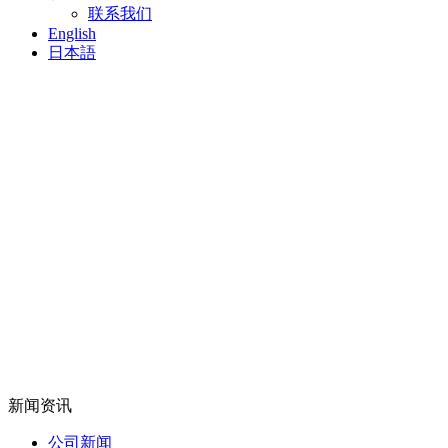
联系我们
English
日本語
新闻资讯
公司新闻