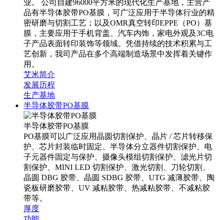
业。 公司自建96000平方米的现代化生产基地，主营产
品有半导体胶带PO基膜，可广泛应用于半导体行业的精
密研磨与切割工艺；以及OMR真空转印EPPE（PO）基
膜，主要应用于手机背盖、汽车内饰，家电外观及3C电
子产品表面转印装饰等领域。凭借持续的技术积累与工
艺创新，我司产品在多个高端制造场景中发挥着关键作
用。
艾米简介
发展历程
生产基地
半导体胶带PO基膜
半导体胶带PO基膜
PO基膜可以广泛应用晶圆切割保护、晶片 / 芯片转移保
护、芯片封装临时固定、半导体分立器件切割保护、电
子元器件固定与保护、摄像头模组切割保护、滤光片切
割保护、MINI LED 切割保护、激光切割、刀轮切割、
晶圆 DBG 胶带、晶圆 SDBG 胶带、UTG 减薄胶带、陶
瓷板研磨胶带、UV 减粘胶带、热减粘胶带、不减粘胶
带等。
厚度
功能