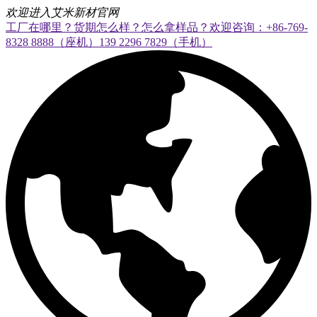
欢迎进入艾米新材官网
工厂在哪里？货期怎么样？怎么拿样品？欢迎咨询：+86-769-
8328 8888（座机）139 2296 7829（手机）