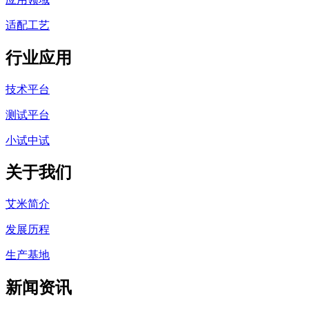
适配工艺
行业应用
技术平台
测试平台
小试中试
关于我们
艾米简介
发展历程
生产基地
新闻资讯