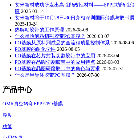
艾米新材成功研发出高性能改性材料——EPPE功能性薄
膜
2025-03-14
艾米新材将于10月28日-30日亮相深圳国际薄膜与胶带展
2025-10-24
热解粘胶带的工作原理
2026-08-08
什么是热解粘切割胶带PO基膜？
2026-08-07
PO基膜从原料到成品的全流程质量控制体系
2026-08-06
PO基膜的耐化学性
2026-08-05
PO基膜在芯片封装切割胶带中的应用
2026-08-04
PO基膜在晶圆切割胶带中的应用特点
2026-08-03
PO基膜在晶圆研磨胶带中的角色与要求
2026-07-31
什么是半导体胶带PO基膜？
2026-07-30
产品中心
OMR真空转印EPPE/PO基膜
厚度
功能
应用领域